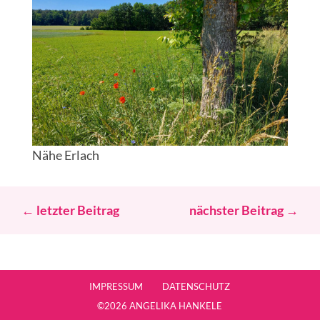
Nähe Erlach
←
letzter Beitrag
nächster Beitrag
→
IMPRESSUM
DATENSCHUTZ
©2026 ANGELIKA HANKELE