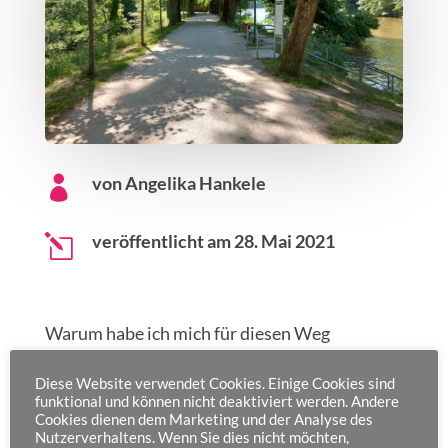
von Angelika Hankele

veröffentlicht am 28. Mai 2021
l
Warum habe ich mich für diesen Weg
entschieden?
Diese Website verwendet Cookies. Einige Cookies sind
funktional und können nicht deaktiviert werden. Andere
Mich hat einmal die Stadt Bamberg gereizt
Cookies dienen dem Marketing und der Analyse des
und die Länge des Weges. 200 km in etwa 13
Nutzerverhaltens. Wenn Sie dies nicht möchten,