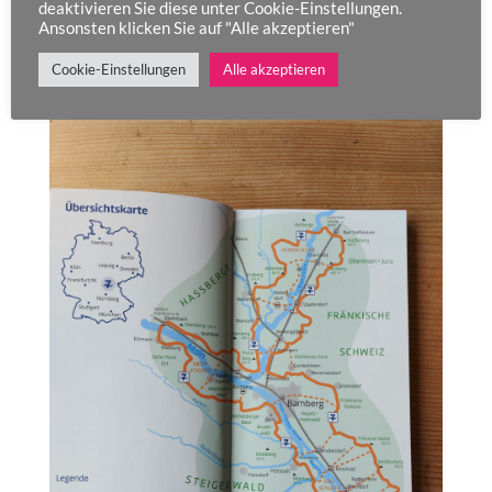
deaktivieren Sie diese unter Cookie-Einstellungen.
Etappen passen zeitlich gut für mich. Ebenfalls
Ansonsten klicken Sie auf "Alle akzeptieren"
bin ich gespannt auf die Gegend, die ich noch
nicht kenne.
Cookie-Einstellungen
Alle akzeptieren