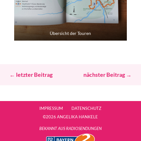
Übersicht der Touren
←
letzter Beitrag
nächster Beitrag
→
IMPRESSUM
DATENSCHUTZ
©2026 ANGELIKA HANKELE
BEKANNT AUS RADIOSENDUNGEN