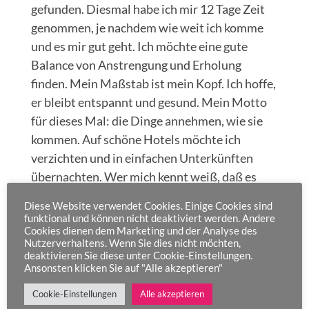
gefunden. Diesmal habe ich mir 12 Tage Zeit
genommen, je nachdem wie weit ich komme
und es mir gut geht. Ich möchte eine gute
Balance von Anstrengung und Erholung
finden. Mein Maßstab ist mein Kopf. Ich hoffe,
er bleibt entspannt und gesund. Mein Motto
für dieses Mal: die Dinge annehmen, wie sie
kommen. Auf schöne Hotels möchte ich
verzichten und in einfachen Unterkünften
übernachten. Wer mich kennt weiß, daß es
eine kleine Herausforderung für mich ist.
Diese Website verwendet Cookies. Einige Cookies sind
Gleichzeitig finde ich, gehört es zum Pilgern
funktional und können nicht deaktiviert werden. Andere
Cookies dienen dem Marketing und der Analyse des
dazu. Da die Schweiz sehr teuer ist, passt es
Nutzerverhaltens. Wenn Sie dies nicht möchten,
doppelt. Die Zufahrt war entspannt und
deaktivieren Sie diese unter Cookie-Einstellungen.
Ansonsten klicken Sie auf "Alle akzeptieren"
pünktlich, die Schweiz halt. 😀 Wunderschöne
Landschaft im Allgäu genossen und trocken
Cookie-Einstellungen
Alle akzeptieren
gesessen, als es draußen regnete. In Pfäffikon