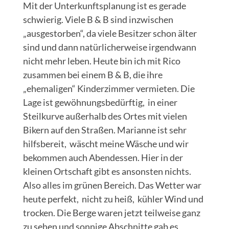
Mit der Unterkunftsplanung ist es gerade
schwierig. Viele B & B sind inzwischen
„ausgestorben“, da viele Besitzer schon älter
sind und dann natürlicherweise irgendwann
nicht mehr leben. Heute bin ich mit Rico
zusammen bei einem B & B, die ihre
„ehemaligen“ Kinderzimmer vermieten. Die
Lage ist gewöhnungsbedürftig, in einer
Steilkurve außerhalb des Ortes mit vielen
Bikern auf den Straßen. Marianne ist sehr
hilfsbereit, wäscht meine Wäsche und wir
bekommen auch Abendessen. Hier in der
kleinen Ortschaft gibt es ansonsten nichts.
Also alles im grünen Bereich. Das Wetter war
heute perfekt, nicht zu heiß, kühler Wind und
trocken. Die Berge waren jetzt teilweise ganz
zu sehen und sonnige Abschnitte gab es